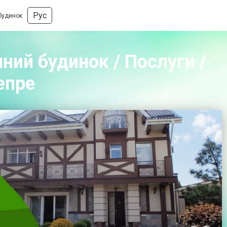
Рус
 будинок
ний будинок / Послуги /
епре