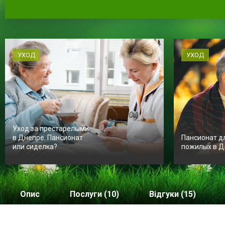
УХОД
УХОД
Уход за престарелыми
в Днепре. Пансионат
Пансионат д
или сиделка?
пожилых в Д
Опис
Послуги (10)
Відгуки (15)