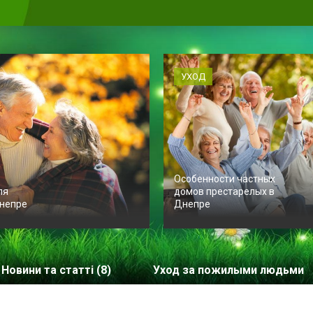
УХОД
Особенности частных
ля
домов престарелых в
непре
Днепре
Новини та статті (8)
Уход за пожилыми людьми